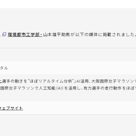
、
環境都市工学部・
山本雄平助教が以下の媒体に掲載されました
タル
上選手の動きを"ほぼリアルタイム分析"」AI活用、大阪国際女子マラソン
阪国際女子マラソンで人工知能（AI）を活用し、有力選手の走行動作をほ
ウェブサイト