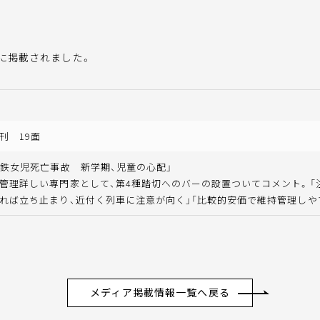
に掲載されました。
刊 19面
電鉄女児死亡事故 新学期、児童の心配」
管理詳しい専門家として、第4種踏切へのバーの設置ついてコメント。「
れば立ち止まり、近付く列車に注意が向く」「比較的安価で維持管理しや
メディア掲載情報一覧へ戻る