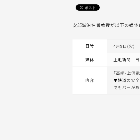
安部誠治名誉教授が以下の媒体
日時
4月9日(火)
媒体
上毛新聞 日
「高崎・上信
内容
▼鉄道の安全
でもバーがあ