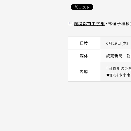
環境都市工学部
・林倫子准
日時
6月29日(木)
媒体
読売新聞 朝
「日野川の水
内容
▼野洲市小南