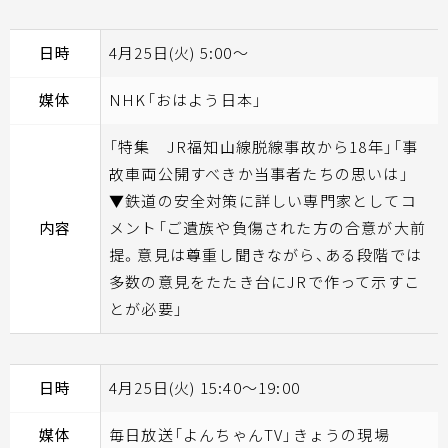
日時
4月25日(火) 5:00～
媒体
NHK「おはよう日本」
「特集 JR福知山線脱線事故から18年」「事
故車両公開すべきか当事者たちの思いは」
▼鉄道の安全対策に詳しい専門家としてコ
内容
メント「ご遺族や負傷された方の合意が大前
提。意見は尊重し聞きながら、ある段階では
多数の意見をたたき台にJRで作って示すこ
とが必要」
日時
4月25日(火) 15:40～19:00
媒体
毎日放送「よんちゃんTV」きょうの現場