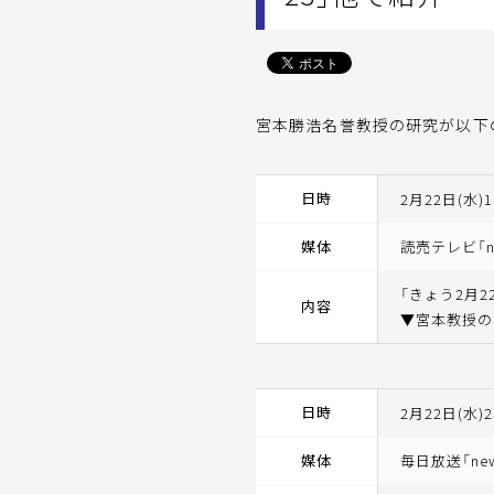
宮本勝浩名誉教授の研究が以下
日時
2月22日(水)1
媒体
読売テレビ「new
「きょう2月
内容
▼宮本教授の
日時
2月22日(水)2
媒体
毎日放送「new