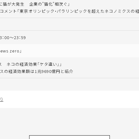
駅に猫が大発生 企業の"猫化"相次ぐ」
コメント「東京オリンピック・パラリンピックを超えたネコノミクスの経
3：00～23：59
ws zero」
ス ネコの経済効果「ケタ違い」」
スの経済効果額は1兆9690億円と紹介
）