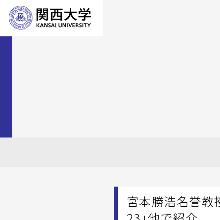
宮本勝浩名誉教授の
23」他で紹介