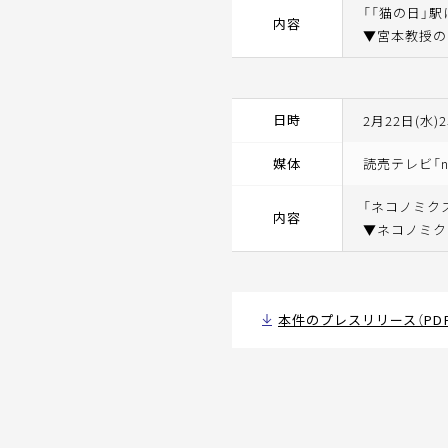
「「猫の日」
内容
▼宮本教授の
日時
2月22日(水)2
媒体
読売テレビ「ne
「ネコノミク
内容
▼ネコノミク
本件のプレスリリース（PDF