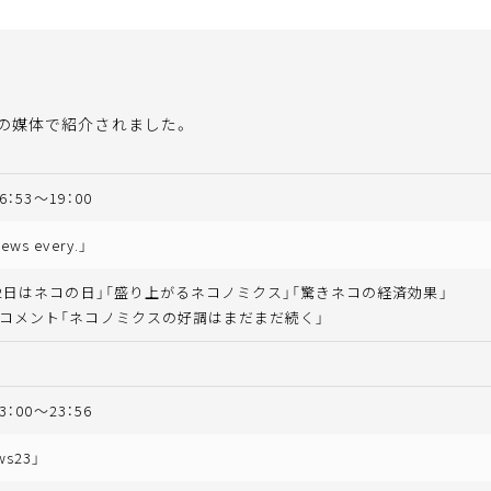
の媒体で紹介されました。
6：53～19：00
s every.」
22日はネコの日」「盛り上がるネコノミクス」「驚きネコの経済効果」
コメント「ネコノミクスの好調はまだまだ続く」
3：00～23：56
s23」