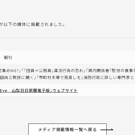
授が以下の媒体に掲載されました。
 朝刊
付集めNG?」「「団員＝公務員」違法行為の恐れ」「県内関係者「慰労の食事
永田尚三教授に聞く」「市町村主導で見直しを」消防行政に詳しい専門家
ちEye 山梨日日新聞電子版」ウェブサイト
メディア掲載情報一覧へ戻る