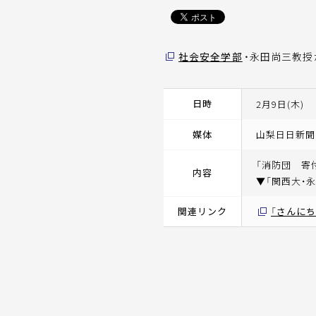
社会安全学部
・永田尚三教
日時
2月9日(木)
媒体
山梨日日新聞
「消防団 寄
内容
▼「関西大・
関連リンク
「さんに