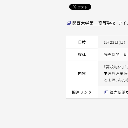
関西大学第一高等学校
・ア
日時
1月22日(日)
媒体
読売新聞 朝
「高校総体」
内容
▼宮原浬主将
と１年、みん
関連リンク
読売新聞