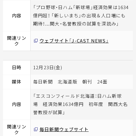
「プロ野球・日ハム「新球場」経済効果は1634
内容
億円超！ 「新しいまち」の出現＆人口増にも
期待！...関大・名誉教授の試算を深読み」
関連リン
ウェブサイト「J-CAST NEWS」
ク
日時
12月23日(金)
媒体
毎日新聞 北海道版 朝刊 24面
「エスコンフィールド北海道：日ハム新球
内容
場 経済効果1634億円 初年度 関西大名
誉教授が試算」
関連リン
毎日新聞ウェブサイト
ク