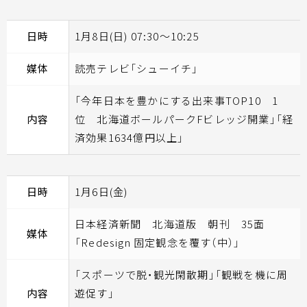
日時
1月8日(日) 07:30～10:25
媒体
読売テレビ「シューイチ」
「今年日本を豊かにする出来事TOP10 1
内容
位 北海道ボールパークFビレッジ開業」「経
済効果1634億円以上」
日時
1月6日(金)
日本経済新聞 北海道版 朝刊 35面
媒体
「Redesign 固定観念を覆す（中）」
「スポーツで脱・観光閑散期」「観戦を機に周
内容
遊促す」