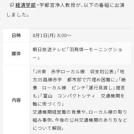
経済学部
・宇都宮浄人教授が、以下の番組に出演
しました。
日時
8月1日(月) 8:00～
朝日放送テレビ「羽鳥慎一モーニングショ
媒体
ー」
「JR東 赤字ローカル線 収支初公表」「地
方35路線赤字 都市部で穴埋め困難に」「絶
景 ローカル線 ピンチ「運行見直し」提言
も」「富山 コンパクトシティ 交通機関を
内容
軸に街づくり」
交通機関経営難の背景や、ローカル線の取り
組み事例、今後の公共交通機関のあり方など
について解説。