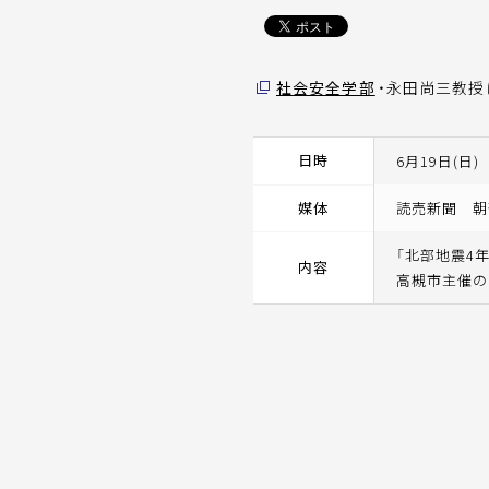
社会安全学部
・永田尚三教授
日時
6月19日(日)
媒体
読売新聞 朝
「北部地震4
内容
高槻市主催の