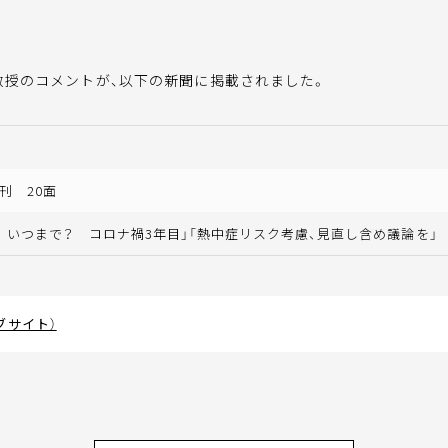
教授のコメントが、以下の新聞に掲載されました。
刊 20面
 いつまで？ コロナ禍3年目」「熱中症リスク考慮、見直し含め議論を」
ブサイト）