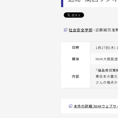
社会安全学部
・近藤誠司准
日時
1月27日(木) 1
媒体
NHK大阪放
「福島県双葉
内容
東日本大震災
さんの視点か
本件の詳細（NHKウェブサ