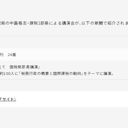
局の中島格志・課税1部長による講演会が、以下の新聞で紹介され
刊 24面
えて 国税局部長講演」
約100人に「税務行政の概要と国際課税の動向」をテーマに講演。
ブサイト）