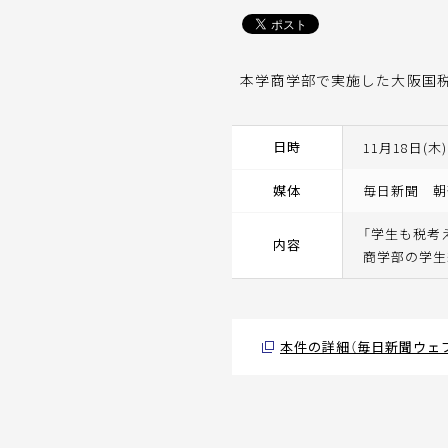
本学商学部で実施した大阪国税
日時
11月18日(木)
媒体
毎日新聞 朝
「学生も税考
内容
商学部の学生
本件の詳細（毎日新聞ウェ