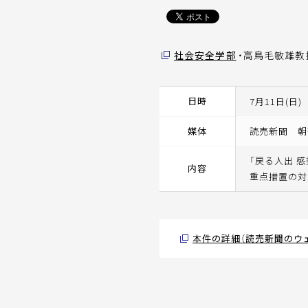
社会安全学部
・高鳥毛敏雄教
日時
7月11日(日)
媒体
読売新聞 朝
「戻る人出 
内容
重点措置の対
本件の詳細（読売新聞のウ