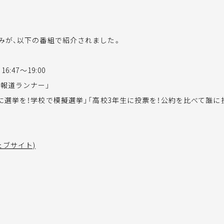
みが、以下の番組で紹介されました。
6:47～19:00
「報道ランナー」
に選挙を！学校で模擬選挙」「高校3年生に投票を！公約を比べて誰に
ェブサイト)