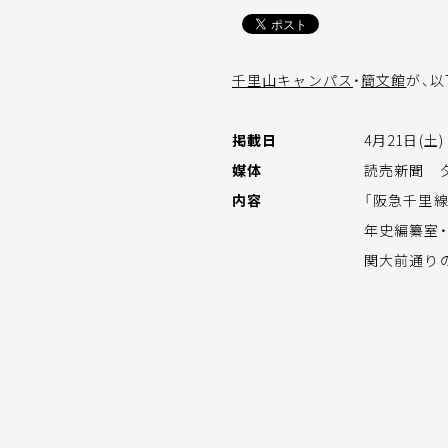
千里山キャンパス
・
簡文館
が、
掲載日
4月21日(土)
媒体
読売新聞 
内容
「阪急千里
年史編纂室
関大前通り