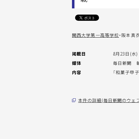
関西大学第一高等学校
・阪本真
掲載日
8月23日(水)
媒体
毎日新聞 朝
内容
「和菓子甲子
本件の詳細(毎日新聞のウェ