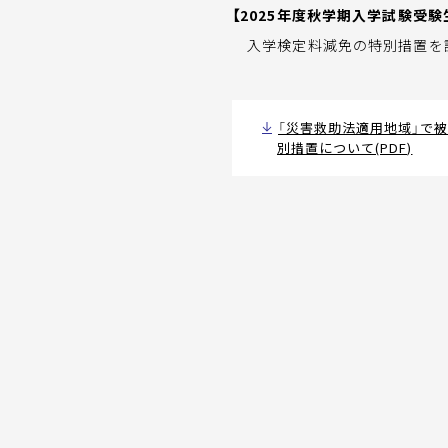
【2025年度秋学期入学試験受
入学検定料減免の特別措置を講
「災害救助法適用地域」で被
別措置について(PDF)