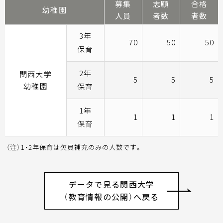
募集
志願
合格
幼稚園
人員
者数
者数
3年
70
50
50
保育
2年
関西大学
5
5
5
幼稚園
保育
1年
1
1
1
保育
（注）1・2年保育は欠員補充のみの人数です。
データで見る関西大学
（教育情報の公開）へ戻る