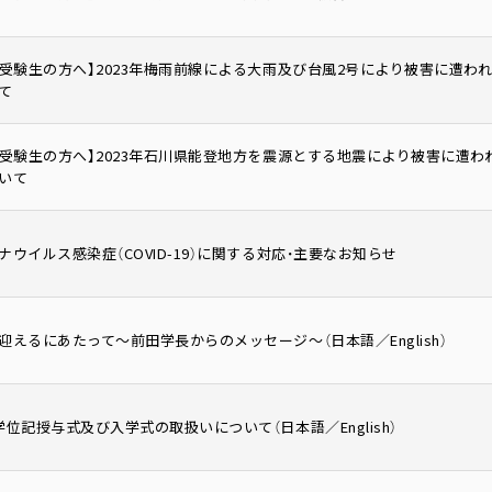
・受験生の方へ】2023年梅雨前線による大雨及び台風2号により被害に遭
て
・受験生の方へ】2023年石川県能登地方を震源とする地震により被害に遭
いて
ナウイルス感染症（COVID-19）に関する対応・主要なお知らせ
迎えるにあたって～前田学長からのメッセージ～（日本語／English）
学位記授与式及び入学式の取扱いについて（日本語／English）