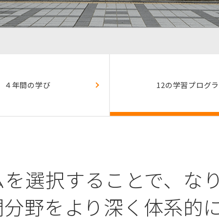
４年間の学び
12の学習
プログラ
ムを選択することで、な
門分野をより深く体系的