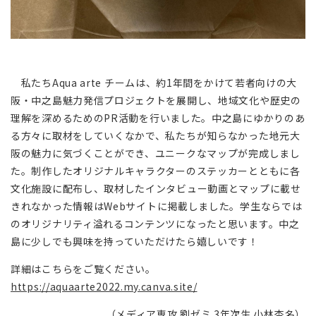
私たち
Aqua arte
チームは、約
1
年間をかけて若者向けの大
阪・中之島魅力発信プロジェクトを展開し、地域文化や歴史の
理解を深めるための
PR
活動を行いました。中之島にゆかりのあ
る方々に取材をしていくなかで、私たちが知らなかった地元大
阪の魅力に気づくことができ、ユニークなマップが完成しまし
た。制作したオリジナルキャラクターのステッカーとともに各
文化施設に配布し、取材したインタビュー動画とマップに載せ
きれなかった情報は
Web
サイトに掲載しました。学生ならでは
のオリジナリティ溢れるコンテンツになったと思います。中之
島に少しでも興味を持っていただけたら嬉しいです！
詳細はこちらをご覧ください。
https://aquaarte2022.my.canva.site/
（メディア専攻 劉ゼミ
3
年次生 小林杏名）