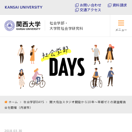
お問い合わせ
資料請求
交通アクセス
社会学部・
大学院社会学研究科
メニュー
閉じる
ホーム
社会学部DAYS
関大佐治スタジオ開設から10年～草郷ゼミの調査報告
会を開催（丹波市）
2018.03.30