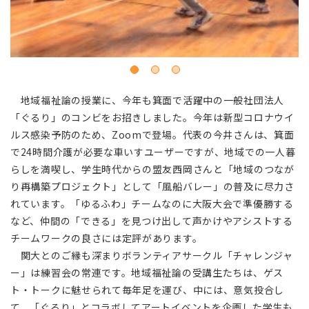
地域福祉論の授業に、今年も箕面で活躍中の一般社団法人
「ぐるり」のコンビをお招きしました。今年は新型コロナウイ
ルス感染予防のため、Zoomで登場。代表の今井さんは、箕面
で24時間介護が必要な車いすユーザーですが、地域での一人暮
らしを満喫し、学生時代からの盟友西岡さんと「地域のつなが
り再構築プロジェクト」として「風船バレー」の普及に尽力さ
れています。「ゆるふわ」チームなのに大阪大会で準優勝する
など、仲間の「できる」を見つけ出して声かけやアシストする
チームワークの良さには定評があります。
関大とのご縁も深まりボランティアサークル「チャレンジャ
ー」は練習会の常連です。地域福祉論の受講生たちは、ゲス
ト・トークに魅せられて毎年足を運び、中には、意気投合し
て、「ぐるり」とコラボしてアートイベントを企画した学生も