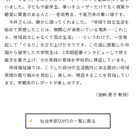
いました。子どもや留学生、車いすユーザーだけでなく視覚や
聴覚に障害のある人と･･･老若男女、千客万来の集い場です。
今井さんは、静かに語ってくれました。「地域で自立生活を
始めて実感したことは、無関心が渦巻いている現実･･･これじ
ゃ、地域自立じゃなくて孤立生活」･･･というわけで、一念発
起して「ぐるり」を立ち上げたそうです。この話に感動した中
国から留学した大学院生は、1年間密着インタビューして修士
論文を書き上げ、その実践の意味を学術的に検証しています。
地域福祉論では、こうした自分の生活圏内にある面白い地域
実践の取り組みを見出し、楽しみ、検証することを目指してい
ます。学期末のレポートが楽しみです。
（加納 恵子 教授）
社会学部DAYSの一覧に戻る