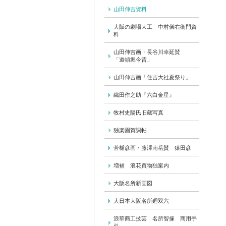
山田伸吉資料
大阪の劇場大工 中村儀右衛門資
料
山田伸吉画・長谷川幸延賛
「道頓堀今昔」
山田伸吉画「住吉大社夏祭り」
織田作之助『六白金星』
牧村史陽氏旧蔵写真
独楽園賀詞帖
菅楯彦画・藤澤南岳賛 猿田彦
増補 浪花買物独案内
大阪名所新画図
大日本大阪名所廻双六
浪華商工技芸 名所智掾 商用手