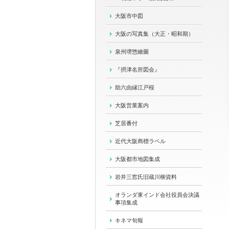
大阪市中図
大阪の写真集（大正・昭和期）
泉州堺惣繪圖
『摂津名所図会』
助六由縁江戸桜
大阪営業案内
芝居番付
近代大阪商標ラベル
大阪都市地図集成
岩井三窓氏旧蔵川柳資料
オランダ東インド会社役員会決議
事項集成
キネマ旬報