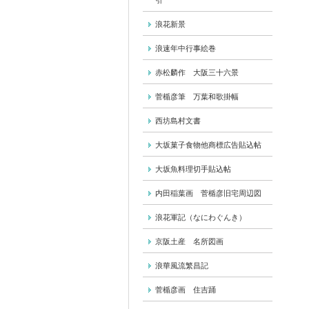
引
浪花新景
浪速年中行事絵巻
赤松麟作 大阪三十六景
菅楯彦筆 万葉和歌掛幅
西坊島村文書
大坂菓子食物他商標広告貼込帖
大坂魚料理切手貼込帖
内田稲葉画 菅楯彦旧宅周辺図
浪花軍記（なにわぐんき）
京阪土産 名所図画
浪華風流繁昌記
菅楯彦画 住吉踊