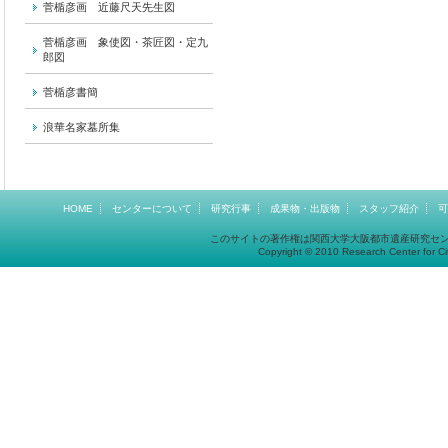
菅楯彦画 近藤尺天先生図
菅楯彦画 象使図・茶匠図・定九
郎図
菅楯彦書簡
浪華名家墓所集
HOME
センターについて
研究行事
成果物・出版物
スタッフ紹介
可
このサイトの著作権は関西大学大阪都市遺産研究セ
Copyright © 2010 Research Center for Cit