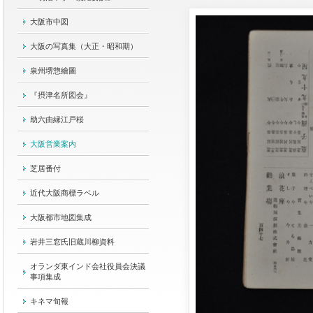
大阪市中図
大阪の写真集（大正・昭和期）
泉州堺惣繪圖
『摂津名所図会』
助六由縁江戸桜
大阪営業案内
芝居番付
近代大阪商標ラベル
大阪都市地図集成
岩井三窓氏旧蔵川柳資料
オランダ東インド会社役員会決議
事項集成
キネマ旬報