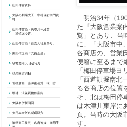
山田伸吉資料
大阪の劇場大工 中村儀右衛門資
明治34年（19
料
た『大阪営業案
山田伸吉画・長谷川幸延賛
「道頓堀今昔」
覧」とあり、当
に、「大阪市中
山田伸吉画「住吉大社夏祭り」
各商店の、営業
織田作之助『六白金星』
便箱に至るまで
牧村史陽氏旧蔵写真
「梅田停車場ヨ
独楽園賀詞帖
「西道頓堀南北
菅楯彦画・藤澤南岳賛 猿田彦
る各商店の位置
増補 浪花買物独案内
そ、北は梅田停
大阪名所新画図
は木津川東岸にあ
頁。当時の大阪
大日本大阪名所廻双六
す。
浪華商工技芸 名所智掾 商用手