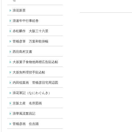
引
浪花新景
浪速年中行事絵巻
赤松麟作 大阪三十六景
菅楯彦筆 万葉和歌掛幅
西坊島村文書
大坂菓子食物他商標広告貼込帖
大坂魚料理切手貼込帖
内田稲葉画 菅楯彦旧宅周辺図
浪花軍記（なにわぐんき）
京阪土産 名所図画
浪華風流繁昌記
菅楯彦画 住吉踊