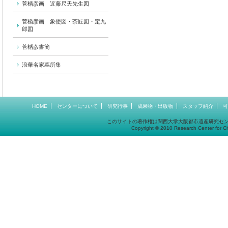
菅楯彦画 近藤尺天先生図
菅楯彦画 象使図・茶匠図・定九
郎図
菅楯彦書簡
浪華名家墓所集
HOME
センターについて
研究行事
成果物・出版物
スタッフ紹介
可
このサイトの著作権は関西大学大阪都市遺産研究セ
Copyright © 2010 Research Center for Cit