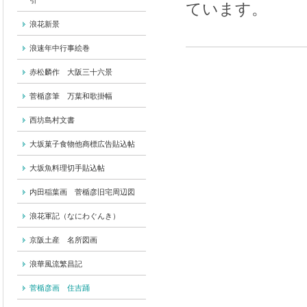
引
ています。
浪花新景
浪速年中行事絵巻
赤松麟作 大阪三十六景
菅楯彦筆 万葉和歌掛幅
西坊島村文書
大坂菓子食物他商標広告貼込帖
大坂魚料理切手貼込帖
内田稲葉画 菅楯彦旧宅周辺図
浪花軍記（なにわぐんき）
京阪土産 名所図画
浪華風流繁昌記
菅楯彦画 住吉踊