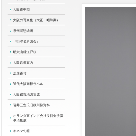
大阪市中図
大阪の写真集（大正・昭和期）
泉州堺惣繪圖
『摂津名所図会』
助六由縁江戸桜
大阪営業案内
芝居番付
近代大阪商標ラベル
大阪都市地図集成
岩井三窓氏旧蔵川柳資料
オランダ東インド会社役員会決議
事項集成
キネマ旬報