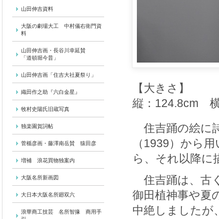
山田伸吉資料
大阪の劇場大工 中村儀右衛門資
料
山田伸吉画・長谷川幸延賛
「道頓堀今昔」
山田伸吉画「住吉大社夏祭り」
【大きさ】
織田作之助『六白金星』
縦：124.8cm 横
牧村史陽氏旧蔵写真
住吉踊の絵に詩
独楽園賀詞帖
（1939）か
菅楯彦画・藤澤南岳賛 猿田彦
ら、それ以降に
増補 浪花買物独案内
住吉踊は、古く
大阪名所新画図
御田植神事や夏
大日本大阪名所廻双六
中絶しましたが、
浪華商工技芸 名所智掾 商用手