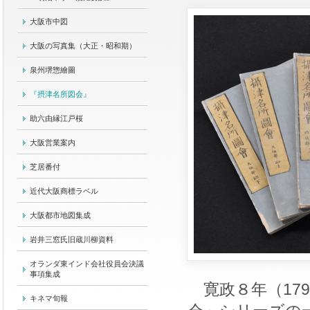
大阪市中図
大阪の写真集（大正・昭和期）
泉州堺惣繪圖
『摂津名所図会』
助六由縁江戸桜
大阪営業案内
芝居番付
近代大阪商標ラベル
大阪都市地図集成
岩井三窓氏旧蔵川柳資料
オランダ東インド会社役員会決議
事項集成
寛政８年（179
キネマ旬報