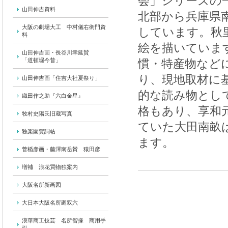
会」シリーズの
山田伸吉資料
北部から兵庫県
大阪の劇場大工 中村儀右衛門資
しています。秋
料
絵を描いていま
山田伸吉画・長谷川幸延賛
「道頓堀今昔」
慣・特産物など
り、現地取材に
山田伸吉画「住吉大社夏祭り」
的な読み物とし
織田作之助『六白金星』
格もあり、享和元
牧村史陽氏旧蔵写真
ていた大田南畝
独楽園賀詞帖
ます。
菅楯彦画・藤澤南岳賛 猿田彦
増補 浪花買物独案内
大阪名所新画図
大日本大阪名所廻双六
浪華商工技芸 名所智掾 商用手