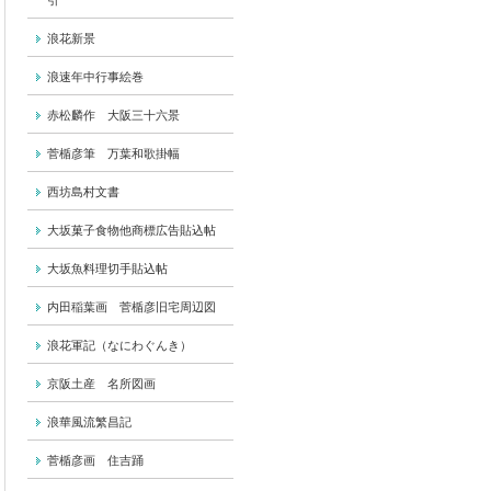
引
浪花新景
浪速年中行事絵巻
赤松麟作 大阪三十六景
菅楯彦筆 万葉和歌掛幅
西坊島村文書
大坂菓子食物他商標広告貼込帖
大坂魚料理切手貼込帖
内田稲葉画 菅楯彦旧宅周辺図
浪花軍記（なにわぐんき）
京阪土産 名所図画
浪華風流繁昌記
菅楯彦画 住吉踊