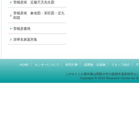
菅楯彦画 近藤尺天先生図
菅楯彦画 象使図・茶匠図・定九
郎図
菅楯彦書簡
浪華名家墓所集
HOME
センターについて
研究行事
成果物・出版物
スタッフ紹介
可
このサイトの著作権は関西大学大阪都市遺産研究セ
Copyright © 2010 Research Center for Cit