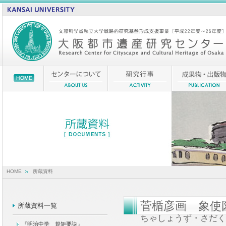
HOME
所蔵資料
菅楯彦画 象使
所蔵資料一覧
ちゃしょうず・さだく
『明治中学 規矩要訣』