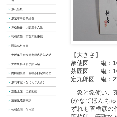
引
浪花新景
浪速年中行事絵巻
赤松麟作 大阪三十六景
菅楯彦筆 万葉和歌掛幅
西坊島村文書
【大きさ】
大坂菓子食物他商標広告貼込帖
象使図 縦：105
大坂魚料理切手貼込帖
茶匠図 縦：101
内田稲葉画 菅楯彦旧宅周辺図
定九郎図 縦：27
浪花軍記（なにわぐんき）
象と象使い、茶
京阪土産 名所図画
(かなてほんち
浪華風流繁昌記
ずれも菅楯彦の
菅楯彦画 住吉踊
落款印、筆致な