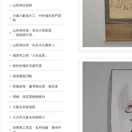
山田伸吉資料
大阪の劇場大工 中村儀右衛門資
料
山田伸吉画・長谷川幸延賛
「道頓堀今昔」
山田伸吉画「住吉大社夏祭り」
織田作之助『六白金星』
牧村史陽氏旧蔵写真
独楽園賀詞帖
菅楯彦画・藤澤南岳賛 猿田彦
増補 浪花買物独案内
大阪名所新画図
大日本大阪名所廻双六
浪華商工技芸 名所智掾 商用手