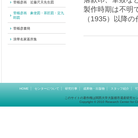
菅楯彦画 近藤尺天先生図
製作時期は不明
菅楯彦画 象使図・茶匠図・定九
（1935）以降
郎図
菅楯彦書簡
浪華名家墓所集
HOME
センターについて
研究行事
成果物・出版物
スタッフ紹介
可
このサイトの著作権は関西大学大阪都市遺産研究セ
Copyright © 2010 Research Center for Cit