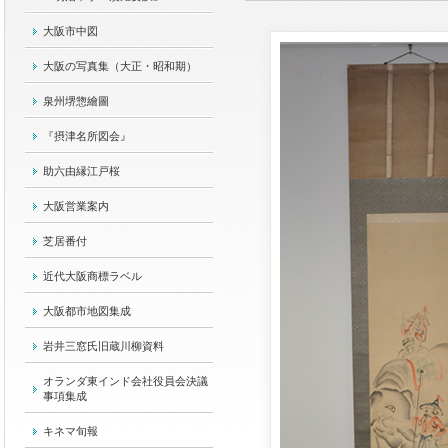
大阪市中図
大阪の写真集（大正・昭和期）
泉州堺惣繪圖
『摂津名所図会』
助六由縁江戸桜
大阪営業案内
芝居番付
近代大阪商標ラベル
大阪都市地図集成
岩井三窓氏旧蔵川柳資料
オランダ東インド会社役員会決議
事項集成
キネマ旬報