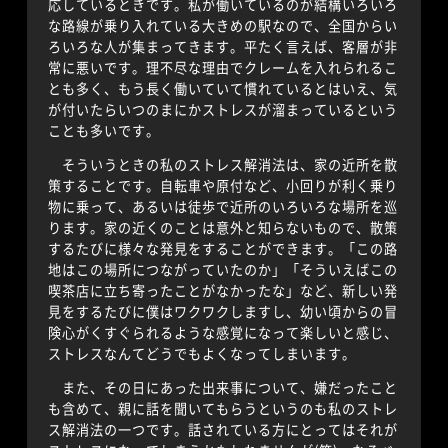
応しているときです。私が働いているのが結構いろいろ
な路線が乗り入れている大きめの駅なので、全国からい
ろいろな人が集まってきます。平たく言えば、客層が非
常に悪いです。理不尽な理由でクレームを入れられるこ
とも多く、もう長く働いていて慣れているとはいえ、気
が付いたらいつのまにかストレスが溜まっているという
ことも多いです。
そういうときの私のストレス解消法は、家の近所を散
策することです。自転車や原付など、小回りが利く乗り
物に乗って、あるいは徒歩で近所のいろいろな場所を巡
ります。家の近くのことは意外と知らないもので、散策
するたびに様々な発見をすることができます。「この路
地はこの場所につながっていたのか」「そういえばこの
喫茶店に立ち寄ったことがなかったな」など、新しい発
見をするたびに僕はワクワクしますし、幼い頃からの冒
険心がくすぐられるような感覚になって楽しいと感じ、
ストレスなんてどうでもよくなってしまいます。
また、その日にあった出来事について、嫌だったこと
も含めて、親に話を聞いてもらうというのも私のストレ
ス解消法の一つです。話されている方にとってはそれが