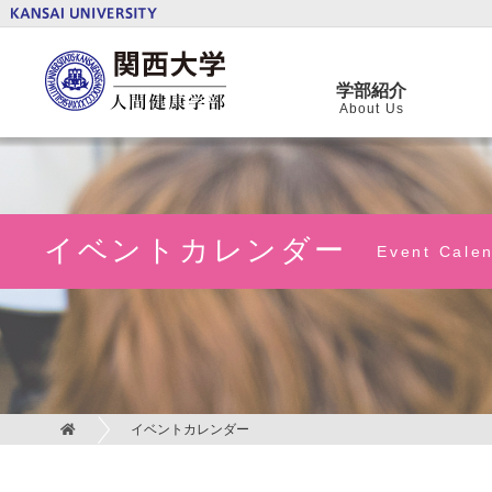
関西大学 人間健康学部
学部紹介
About Us
イベントカレンダー
Event Cale
イベントカレンダー