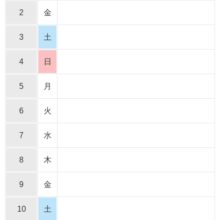
2
金
3
土
4
日
5
月
6
火
7
水
8
木
9
金
10
土