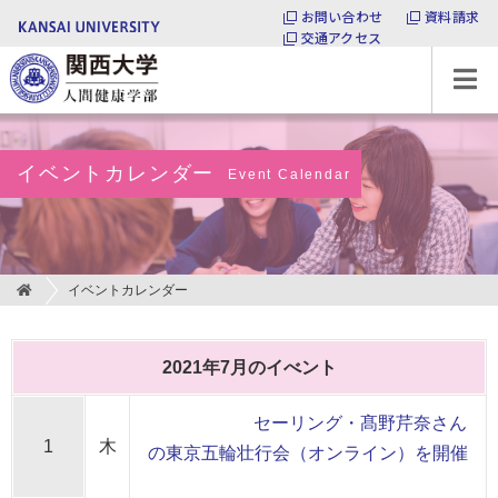
お問い合わせ
資料請求
交通アクセス
関西大学 人間健康学部
イベントカレンダー
Event Calendar
イベントカレンダー
2021年7月のイべント
セーリング・髙野芹奈さん
1
木
の東京五輪壮行会（オンライン）を開催