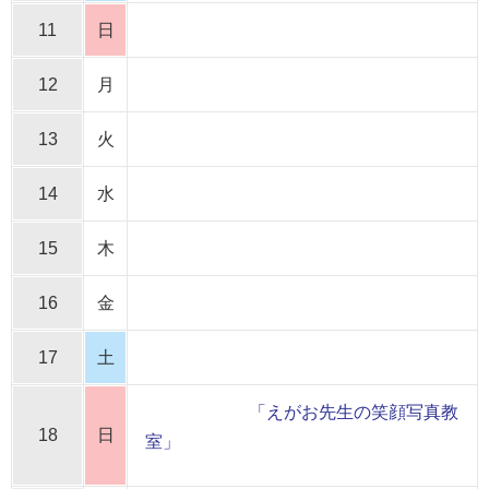
11
日
12
月
13
火
14
水
15
木
16
金
17
土
「えがお先生の笑顔写真教
18
日
室」