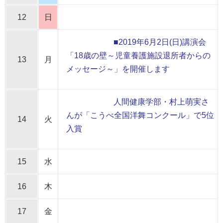
12
日
■2019年6月2日(日)講演会
「18歳の壁～児童養護施設退所者からの
13
月
メッセージ～」を開催します
人間健康学部・村上萌実さ
んが「こうべ全国洋舞コンクール」で5位
14
火
入賞
15
水
16
木
17
金