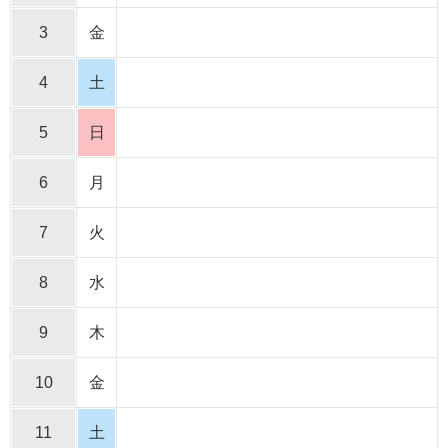
3
金
4
土
5
日
6
月
7
火
8
水
9
木
10
金
11
土