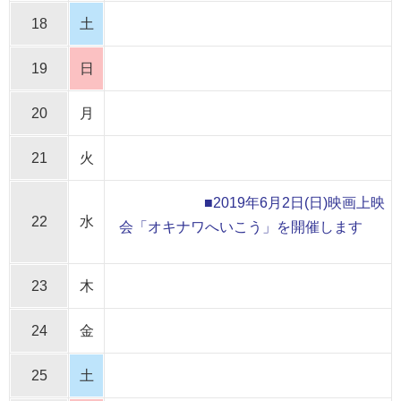
18
土
19
日
20
月
21
火
■2019年6月2日(日)映画上映
22
水
会「オキナワへいこう」を開催します
23
木
24
金
25
土