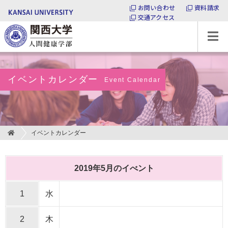
お問い合わせ
資料請求
交通アクセス
関西大学 人間健康学部
イベントカレンダー
Event Calendar
イベントカレンダー
2019年5月のイべント
1
水
2
木