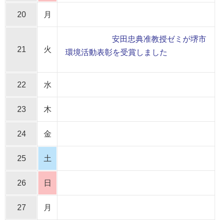
20
月
安田忠典准教授ゼミが堺市
21
火
環境活動表彰を受賞しました
22
水
23
木
24
金
25
土
26
日
27
月