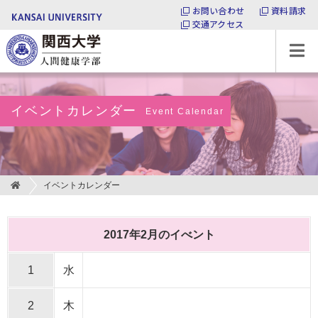
お問い合わせ
資料請求
交通アクセス
関西大学 人間健康学部
イベントカレンダー
Event Calendar
イベントカレンダー
2017年2月のイべント
1
水
2
木