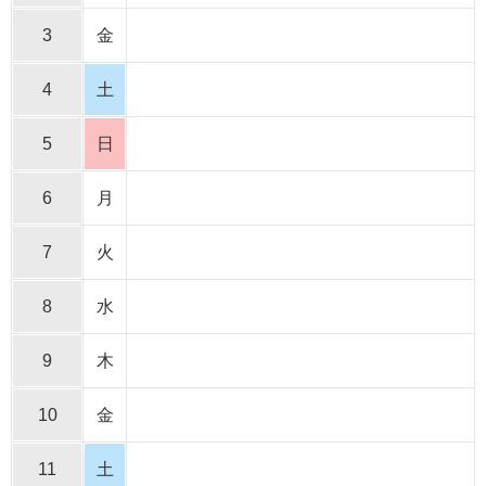
3
金
4
土
5
日
6
月
7
火
8
水
9
木
10
金
11
土