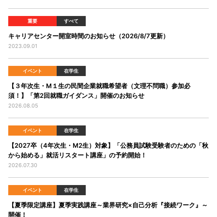
重要
すべて
キャリアセンター開室時間のお知らせ（2026/8/7更新）
2023.09.01
イベント
在学生
【３年次生・M１生の民間企業就職希望者（文理不問職）参加必
須！】「第2回就職ガイダンス」開催のお知らせ
2026.08.05
イベント
在学生
【2027卒（4年次生・M2生）対象】「公務員試験受験者のための「秋
から始める」就活リスタート講座」の予約開始！
2026.07.30
イベント
在学生
【夏季限定講座】夏季実践講座～業界研究×自己分析『接続ワーク』～
開催！