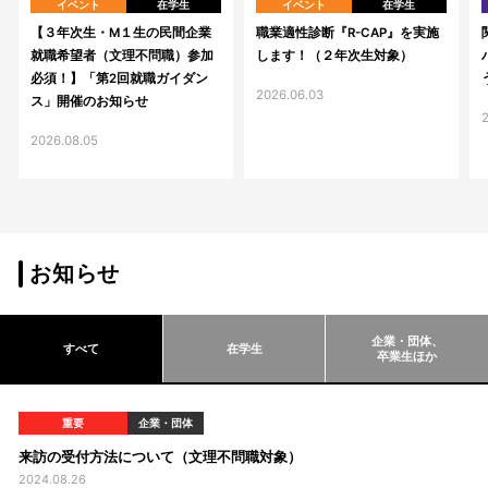
イベント
在学生
イベント
在学生
【３年次生・M１生の民間企業
職業適性診断『R-CAP』を実施
就職希望者（文理不問職）参加
します！（２年次生対象）
必須！】「第2回就職ガイダン
2026.06.03
ス」開催のお知らせ
2
2026.08.05
お知らせ
企業・団体、
すべて
在学生
卒業生ほか
重要
企業・団体
来訪の受付方法について（文理不問職対象）
2024.08.26