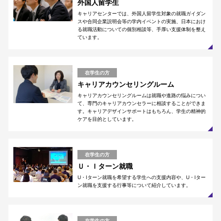
外国人留学生
キャリアセンターでは、外国人留学生対象の就職ガイダン
スや合同企業説明会等の学内イベントの実施、日本におけ
る就職活動についての個別相談等、手厚い支援体制を整え
ています。
在学生の方
キャリアカウンセリングルーム
キャリアカウンセリングルームは就職や進路の悩みについ
て、専門のキャリアカウンセラーに相談することができま
す。キャリアデザインサポートはもちろん、学生の精神的
ケアを目的としています。
在学生の方
Ｕ・Ｉターン就職
U・Iターン就職を希望する学生への支援内容や、U・Iター
ン就職を支援する行事等について紹介しています。
在学生の方