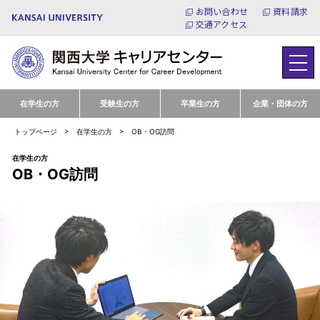
お問い合わせ
資料請求
交通アクセス
在学生の方
受験生の方
卒業生の方
企業・団体の方
トップページ
在学生の方
OB・OG訪問
在学生の方
OB・OG訪問