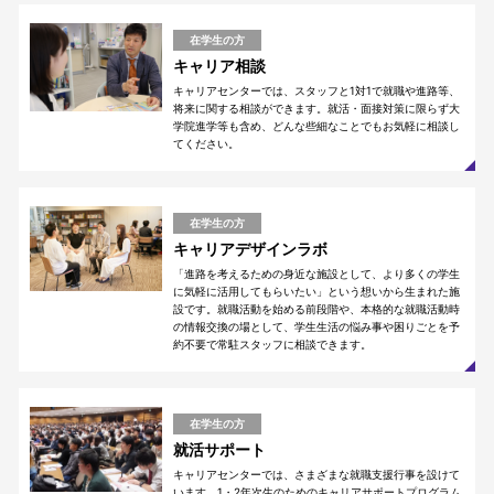
在学生の方
キャリア相談
キャリアセンターでは、スタッフと1対1で就職や進路等、
将来に関する相談ができます。就活・面接対策に限らず大
学院進学等も含め、どんな些細なことでもお気軽に相談し
てください。
在学生の方
キャリアデザインラボ
「進路を考えるための身近な施設として、より多くの学生
に気軽に活用してもらいたい」という想いから生まれた施
設です。就職活動を始める前段階や、本格的な就職活動時
の情報交換の場として、学生生活の悩み事や困りごとを予
約不要で常駐スタッフに相談できます。
在学生の方
就活サポート
キャリアセンターでは、さまざまな就職支援行事を設けて
います。1・2年次生のためのキャリアサポートプログラム