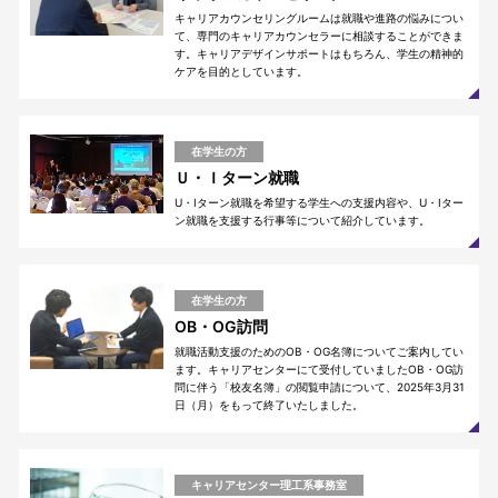
キャリアカウンセリングルームは就職や進路の悩みについ
て、専門のキャリアカウンセラーに相談することができま
す。キャリアデザインサポートはもちろん、学生の精神的
ケアを目的としています。
在学生の方
Ｕ・Ｉターン就職
U・Iターン就職を希望する学生への支援内容や、U・Iター
ン就職を支援する行事等について紹介しています。
在学生の方
OB・OG訪問
就職活動支援のためのOB・OG名簿についてご案内してい
ます。キャリアセンターにて受付していましたOB・OG訪
問に伴う「校友名簿」の閲覧申請について、2025年3月31
日（月）をもって終了いたしました。
キャリアセンター理工系事務室