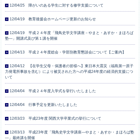
12/04/25 障がいのある学生に対する修学支援について
12/04/19 教育後援会ホームページ更新のお知らせ
12/04/19 平成２４年度「飛鳥史学文学講座－やまと・あすか・まほろば
塾―」開講式及び第１講を開催
12/04/13 平成２４年度総会・学部別教育懇談会について【ご案内】
12/04/12 【在学生父母・保護者の皆様へ】東日本大震災（福島第一原子
力発電所事故を含む）により被災された方への平成24年度の経済的支援につ
いて
12/04/04 平成２４年度入学式を挙行いたしました
12/04/04 行事予定を更新いたしました
12/03/23 平成23年度 関西大学卒業式の挙行について
12/03/13 平成23年度「飛鳥史学文学講座―やまと・あすか・まほろば塾
―」最終講を開催