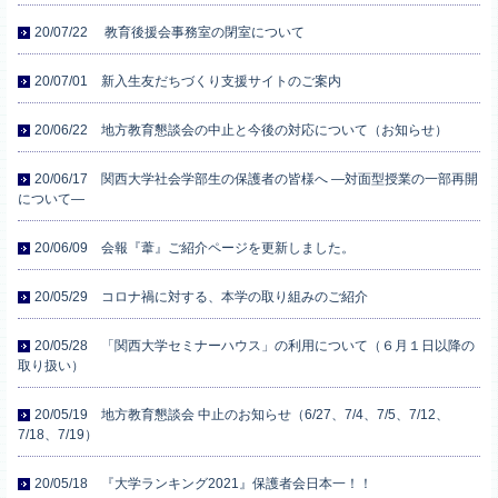
20/07/22 教育後援会事務室の閉室について
20/07/01 新入生友だちづくり支援サイトのご案内
20/06/22 地方教育懇談会の中止と今後の対応について（お知らせ）
20/06/17 関西大学社会学部生の保護者の皆様へ ―対面型授業の一部再開
について―
20/06/09 会報『葦』ご紹介ページを更新しました。
20/05/29 コロナ禍に対する、本学の取り組みのご紹介
20/05/28 「関西大学セミナーハウス」の利用について（６月１日以降の
取り扱い）
20/05/19 地方教育懇談会 中止のお知らせ（6/27、7/4、7/5、7/12、
7/18、7/19）
20/05/18 『大学ランキング2021』保護者会日本一！！