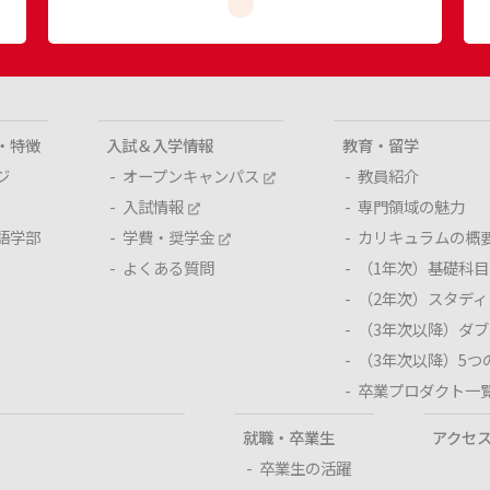
・特徴
入試＆入学情報
教育・留学
ジ
オープンキャンパス
教員紹介
入試情報
専門領域の魅力
語学部
学費・奨学金
カリキュラムの概
よくある質問
（1年次）基礎科目
（2年次）スタデ
（3年次以降）ダ
（3年次以降）5つ
卒業プロダクト一
就職・卒業生
アクセ
卒業生の活躍