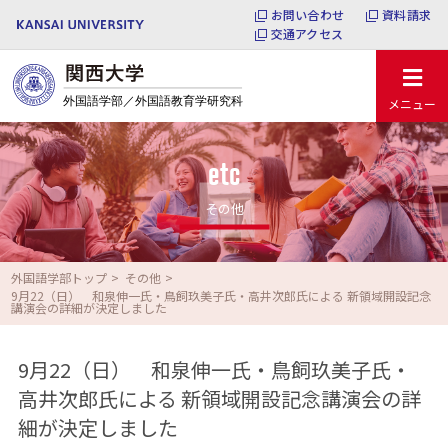
お問い合わせ
資料請求
交通アクセス
メニュー
etc
その他
外国語学部トップ
その他
9月22（日） 和泉伸一氏・鳥飼玖美子氏・高井次郎氏による 新領域開設記念
講演会の詳細が決定しました
9月22（日） 和泉伸一氏・鳥飼玖美子氏・
高井次郎氏による 新領域開設記念講演会の詳
細が決定しました