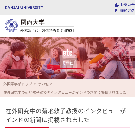
お問い合
交通アク
etc
その他
外国語学部トップ
その他
在外研究中の菊地敦子教授のインタビューがインドの新聞に掲載されました
在外研究中の菊地敦子教授のインタビューが
インドの新聞に掲載されました