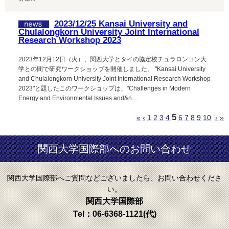
2023/12/25 Kansai University and
Chulalongkorn University Joint International
Research Workshop 2023
2023年12月12日（火）、関西大学とタイの協定校チュラロンコン大
学との間で研究ワークショップを開催しました。 "Kansai University
and Chulalongkorn University Joint International Research Workshop
2023"と題したこのワークショップは、"Challenges in Modern
Energy and Environmental Issues and&n...
5
«
‹
1
2
3
4
6
7
8
9
10
›
»
関西大学国際部へのお問い合わせ
関西大学国際部へご質問などございましたら、お問い合わせくださ
い。
関西大学国際部
Tel：
06-6368-1121
(代)