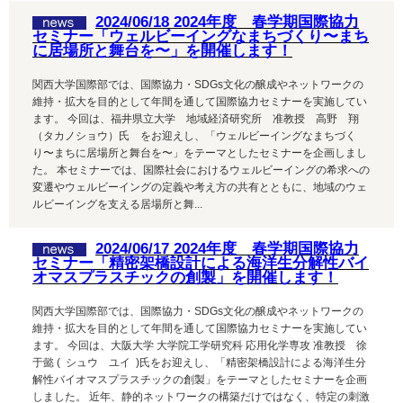
2024/06/18 2024年度 春学期国際協力
セミナー「ウェルビーイングなまちづくり〜まち
に居場所と舞台を〜」を開催します！
関西大学国際部では、国際協力・SDGs文化の醸成やネットワークの
維持・拡大を目的として年間を通して国際協力セミナーを実施してい
ます。 今回は、福井県立大学 地域経済研究所 准教授 高野 翔
（タカノショウ）氏 をお迎えし、「ウェルビーイングなまちづく
り〜まちに居場所と舞台を〜」をテーマとしたセミナーを企画しまし
た。 本セミナーでは、国際社会におけるウェルビーイングの希求への
変遷やウェルビーイングの定義や考え方の共有とともに、地域のウェ
ルビーイングを支える居場所と舞...
2024/06/17 2024年度 春学期国際協力
セミナー「精密架橋設計による海洋生分解性バイ
オマスプラスチックの創製」を開催します！
関西大学国際部では、国際協力・SDGs文化の醸成やネットワークの
維持・拡大を目的として年間を通して国際協力セミナーを実施してい
ます。 今回は、大阪大学 大学院工学研究科 応用化学専攻 准教授 徐
于懿 ( シュウ ユイ )氏をお迎えし、「精密架橋設計による海洋生分
解性バイオマスプラスチックの創製」をテーマとしたセミナーを企画
しました。 近年、静的ネットワークの構築だけではなく、特定の刺激