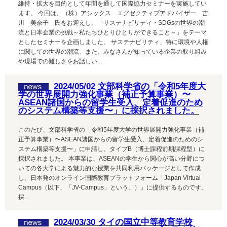
維持・拡大を目的として年間を通して国際協力セミナーを実施してい
ます。 今回は、（株）アシックス エグゼクティブアドバイザー 吉
川 美奈子 氏をお迎えし、「サステナビリティ・SDGsの世界の潮
流と日本企業の挑戦～私たちひとりひとりができること～」をテーマ
としたセミナーを企画しました。 サステナビリティ、特に環境や人権
に関しての世界の潮流、また、みなさんが知っている企業の取り組み
や現場での難しさをお話しい...
2024/05/02 文部科学省の「令和5年度大
学の世界展開力強化事業（補正予算事業）〜
ASEAN諸国からの留学生受入、定着促進のため
のシステム構築等支援〜」に採択されました。
このたび、文部科学省の「令和5年度大学の世界展開力強化事業（補
正予算事業）〜ASEAN諸国からの留学生受入、定着促進のためのシ
ステム構築等支援〜」に申請し、タイプB（博士課程前期課程型）に
採択されました。 本事業は、ASEANの学生から関心が高い分野につ
いての各大学による魅力的な授業を共同利用パッケージとして作成
し、日本発のオンライン国際教育プラットフォーム「Japan Virtual
Campus（以下、「JV-Campus」という。）」に提供するものです。
採...
2024/03/30 タイの国立中等教育学校