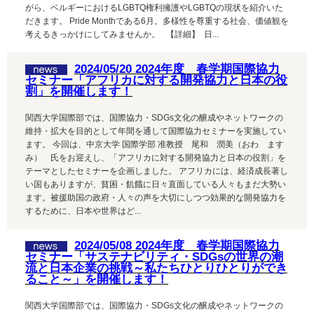
がら、ベルギーにおけるLGBTQ権利擁護やLGBTQの現状を紹介いた
だきます。 Pride Monthである6月。多様性を尊重する社会、価値観を
考えるきっかけにしてみませんか。 【詳細】 日...
2024/05/20 2024年度 春学期国際協力
セミナー「アフリカに対する開発協⼒と⽇本の役
割」を開催します！
関西大学国際部では、国際協力・SDGs文化の醸成やネットワークの
維持・拡大を目的として年間を通して国際協力セミナーを実施してい
ます。 今回は、中京大学 国際学部 准教授 尾和 潤美（おわ ます
み） 氏をお迎えし、「アフリカに対する開発協⼒と⽇本の役割」を
テーマとしたセミナーを企画しました。 アフリカには、経済成⻑著し
い国もありますが、貧困・飢餓に⽇々直⾯している⼈々もまだ⼤勢い
ます。被援助国の政府・⼈々の声を⼤切にしつつ効果的な開発協⼒を
するために、⽇本や世界はど...
2024/05/08 2024年度 春学期国際協力
セミナー「サステナビリティ・SDGsの世界の潮
流と日本企業の挑戦～私たちひとりひとりができ
ること～」を開催します！
関西大学国際部では、国際協力・SDGs文化の醸成やネットワークの