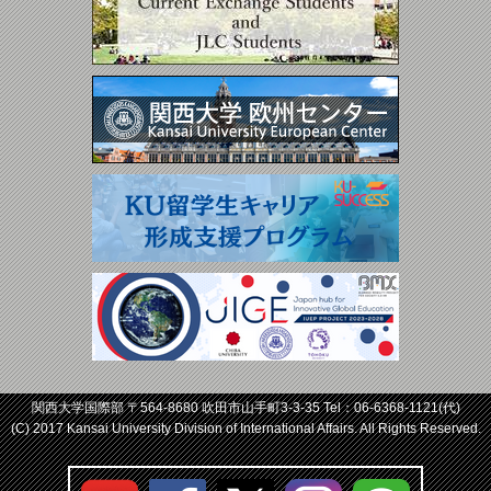
関西大学国際部 〒564-8680 吹田市山手町3-3-35 Tel：
06-6368-1121
(代)
(C) 2017 Kansai University Division of International Affairs. All Rights Reserved.