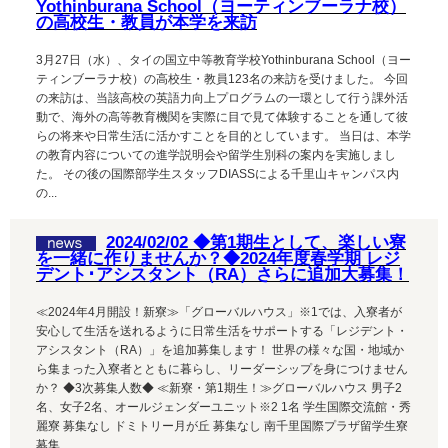
Yothinburana School（ヨーティンブーラナ校）
の高校生・教員が本学を来訪
3月27日（水）、タイの国立中等教育学校Yothinburana School（ヨー
ティンブーラナ校）の高校生・教員123名の来訪を受けました。 今回
の来訪は、当該高校の英語力向上プログラムの一環として行う課外活
動で、海外の高等教育機関を実際に目で見て体験することを通して彼
らの将来や日常生活に活かすことを目的としています。 当日は、本学
の教育内容についての進学説明会や留学生別科の案内を実施しまし
た。 その後の国際部学生スタッフDIASSによる千里山キャンパス内
の...
2024/02/02 ◆第1期生として、楽しい寮
を一緒に作りませんか？◆2024年度春学期 レジ
デント･アシスタント（RA）さらに追加大募集！
≪2024年4月開設！新寮≫「グローバルハウス」※1では、入寮者が
安心して生活を送れるように日常生活をサポートする「レジデント・
アシスタント（RA）」を追加募集します！ 世界の様々な国・地域か
ら集まった入寮者とともに暮らし、リーダーシップを身につけません
か？ ◆3次募集人数◆ ≪新寮・第1期生！≫グローバルハウス 男子2
名、女子2名、オールジェンダーユニット※2 1名 学生国際交流館・秀
麗寮 募集なし ドミトリー月が丘 募集なし 南千里国際プラザ留学生寮
募集...