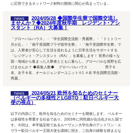
に応答できるネットワーク材料の開発に関心が高まっていま...
2024/05/28 ◆国際学生寮で国際交流し
ませんか？◆2024年度秋学期 レジデント･アシ
スタント（RA）大募集！
「グローバルハウス」・「学生国際交流館・秀麗寮」・「ドミトリー
月が丘」・「南千里国際プラザ留学生寮」・「南千里国際学生寮」で
は、入寮者が安心して生活を送れるように日常生活をサポートする
「レジデント・アシスタント（RA）」を募集します！ 世界の様々な
国・地域から集まった入寮者とともに暮らし、グローバルな視野を広
げませんか？ ◆募集人数◆ グローバルハウス 男子６
名、女子８名、オールジェンダーユニット※1 ４名 学生国際交流館・
秀麗...
2024/05/21 欧州を知るためのセミナー
（ベルギーの多様性とLGBTQ：駐日ベルギー大
使の視点）
以下の内容にて、欧州を知るためのセミナーを開催します。 ベルギー
は多様性を尊重する社会であり、2003年に同性婚が合法化された国で
す。今回は、本学協定校であるルーヴェン大学出身のアントワン・エ
ヴラー駐日ベルギー王国大使を講師に招き、ご自身の経験を踏まえな