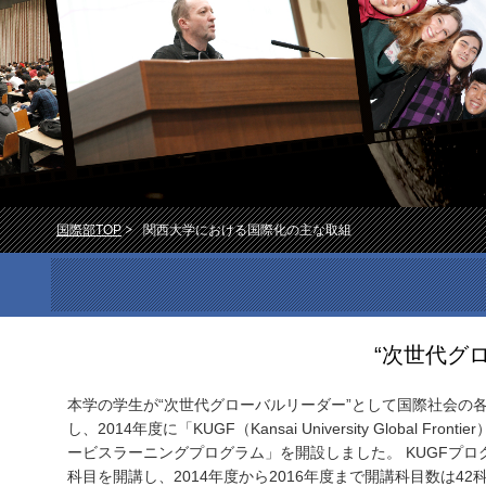
国際部TOP
関西大学における国際化の主な取組
“次世代グ
本学の学生が“次世代グローバルリーダー”として国際社会の
し、2014年度に「KUGF（Kansai University Global F
ービスラーニングプログラム」を開設しました。 KUGFプロ
科目を開講し、2014年度から2016年度まで開講科目数は42