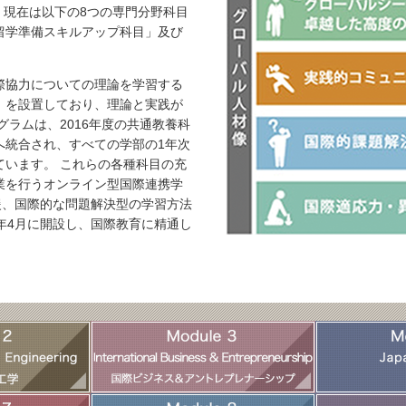
した。現在は以下の8つの専門分野科目
留学準備スキルアップ科目」及び
際協力についての理論を学習する
」を設置しており、理論と実践が
ラムは、2016年度の共通教養科
へ統合され、すべての学部の1年次
います。 これらの各種科目の充
業を行うオンライン型国際連携学
arning）の支援、国際的な問題解決型の学習方法
6年4月に開設し、国際教育に精通し