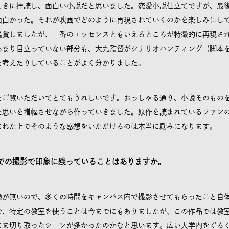
きに拝読し、面白い小説だと思いました。恋愛小説仕立てですが、最
面白かった。それが映画でどのように再現されていくのかを楽しみにし
賞しましたが、一番のエッセンスともいえるところが特徴的に再現さ
あまり目立っていない部分も、大九監督がシナリオハンティング（脚本
を考えたりしていることがよく分かりました。
ご覧いただいてとてもうれしいです。おっしゃる通り、小説そのもの
た思いを増幅させながら作っていきました。原作を読まれているファン
まれた上でそのような感想をいただけるのは本当に励みになります。
での撮影で印象に残っていることはありますか。
が無いので、多くの時間をキャンパス内で撮影させてもらったこと自
で、特定の教室を使うことは今までにもありましたが、この作品では教
まま切り取ったシーンが多かったのかなと思います。広い大学内をぐる