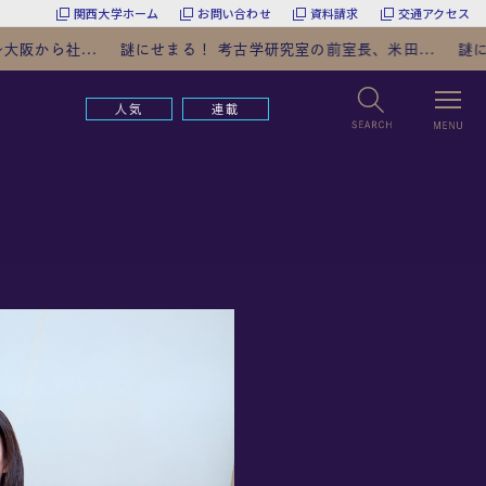
関西大学ホーム
お問い合わせ
資料請求
交通アクセス
謎にせまる！ 考古学研究室の前室長、米田...
謎にせまる！ 考古学研
人気
連載
リクエスト
本サイトで記事として取り上げてほしい題材
を、編集部へリクエストすることができます。
日常の素朴な疑問から、「専門家の意見を聞
きたい」「関大の○○な情報をもっと知りた
い」といった要望を、どなたでもご自由にご投
稿ください。
※全てのリクエストにお応えすることはできません