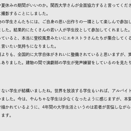
や夏休みの期間がいいのか。関西大学さんが全面協力すると言ってくだ
に撮影することにしました。
の学生さんたちには、ご自身の思い出作りの一環として楽しんで参加
ました。結果的にたくさんの若い人が学生役として参加してくれました
っていると、本当に登校風景みたいにエキストラさんたちが集合してく
と言いたい気持ちになりました。
よりも、全国的に大学自体がきれいに整備されていると思いますが、
もありました。建物の間で演劇部の学生が発声練習をしているのを見た
ない学生が結構いましたね。世界を放浪する学生もいれば、アルバイ
いました。今は、やんちゃな学生は少なくなったように感じますが、本
で描かれているように、4年間の大学生活というのは若者が苦悩しなが
ります。