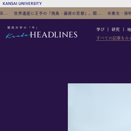
王手の「飛鳥・藤原の宮都」。関...
卒業生・孫明雅監督の長編デビュ
学び
研究
すべての記事をみ
TOP
カテゴリ
学び
研究
地域・社会
グローバル
文化・スポーツ
ビジネス
関大人