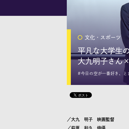
文化・スポーツ
平凡な大学生
大九明子さん×
#今日の空が一番好き、と
／大九 明子 映画監督
／萩原 利久 俳優