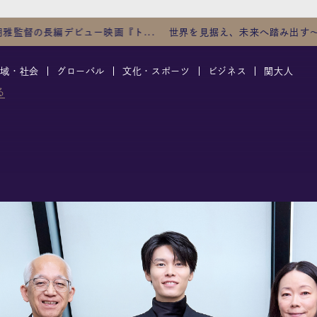
ー映画『ト...
世界を見据え、未来へ踏み出す～大阪から社...
地域・社会
グローバル
文化・スポーツ
ビジネス
関大人
る
人気
連載