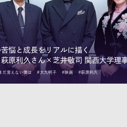
の苦悩と成長をリアルに描く
萩原利久さん×芝井敬司 関西大学理
まだ言えない僕は
#大九明子
#映画
#萩原利久