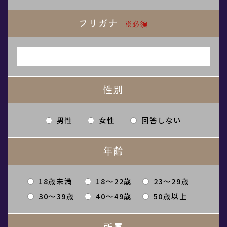
フリガナ
※必須
性別
男性
女性
回答しない
年齢
18歳未満
18〜22歳
23〜29歳
30〜39歳
40〜49歳
50歳以上