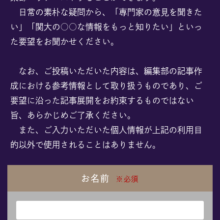
日常の素朴な疑問から、「専門家の意見を聞きた
い」「関大の○○な情報をもっと知りたい」といっ
リクエスト
た要望をお聞かせください。
本サイトで記事として取り上げてほしい題材を、編集部へ
リクエストすることができます。
なお、ご投稿いただいた内容は、編集部の記事作
日常の素朴な疑問から、「専門家の意見を聞きたい」「関
成における参考情報として取り扱うものであり、ご
大の○○な情報をもっと知りたい」といった要望を、どなた
要望に沿った記事展開をお約束するものではない
でもご自由にご投稿ください。
旨、あらかじめご了承ください。
※全てのリクエストにお応えすることはできません
また、ご入力いただいた個人情報が上記の利用目
的以外で使用されることはありません。
お名前
※必須
©KANSAI UNIVERSITY All Rights Reserved.