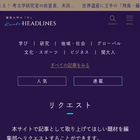
！ 考古学研究室の前室長、米田...
世界遺産に王手の「飛鳥・藤原の
検索
学び
研究
地域・社会
グローバル
TOP
文化・スポーツ
ビジネス
関大人
すべての記事をみる
カテゴリ
学び
研究
地域・社会
グローバル
人 気
連 載
文化・スポーツ
ビジネス
関大人
リクエスト
人気
本サイトで記事として取り上げてほしい題材を編
連載
集部へリクエストすることができます。