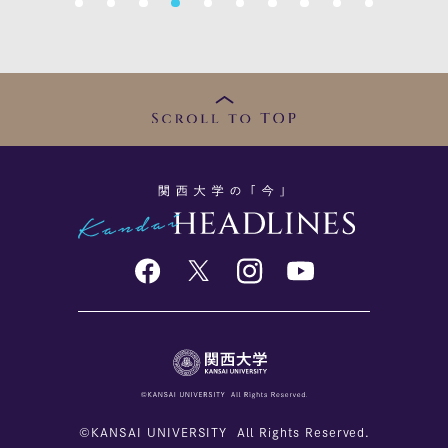
1
2
3
4
5
6
7
8
9
10
©KANSAI UNIVERSITY All Rights Reserved.