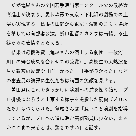
だが亀尾さんの全国若手演出家コンクールでの最終選
考進出が決まり、思わぬ形で東京・下北沢の劇場での上
演が実現する。島根の山間から東京・演劇のまちに場所
を移しての有観客公演。折口監督のカメラは高揚する生
徒たちの表情をとらえる。
結果は最優秀賞（亀尾さんの演出する劇団「一級河
川」の舞台成果も合わせての受賞）。高校生の大熱演を
見た観客の反響や「面白かった」「裸が良かった」など
の審査員の講評に生徒たちは満面の笑顔を見せる。
曽田君はこれをきっかけに演劇への道を探り始め、プ
ロ俳優になろうと上京する様子を撮影した続編『メロス
たち』もつくられた。亀尾さんは「長いこと演劇を指導
しているが、プロへの道に進む演劇部員は少ない。まさ
かここまで来るとは、驚きですね」と話す。