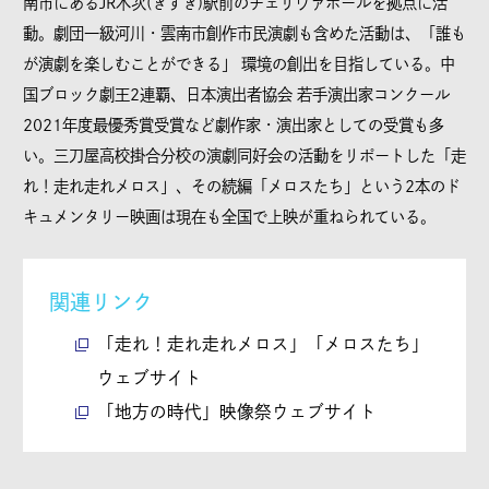
南市にあるJR木次(きすき)駅前のチェリヴァホールを拠点に活
動。劇団一級河川・雲南市創作市民演劇も含めた活動は、「誰も
が演劇を楽しむことができる」 環境の創出を目指している。中
国ブロック劇王2連覇、日本演出者協会 若手演出家コンクール
2021年度最優秀賞受賞など劇作家・演出家としての受賞も多
い。三刀屋高校掛合分校の演劇同好会の活動をリポートした「走
れ！走れ走れメロス」、その続編「メロスたち」という2本のド
キュメンタリー映画は現在も全国で上映が重ねられている。
関連リンク
「走れ！走れ走れメロス」「メロスたち」
ウェブサイト
「地方の時代」映像祭ウェブサイト