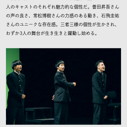
人のキャストのそれぞれ魅力的な個性だ。曽田昇吾さん
の声の良さ、常松博樹さんの力感のある動き、石飛圭祐
さんのユニークな存在感。三者三様の個性が生かされ、
わずか3人の舞台が生き生きと躍動し始める。