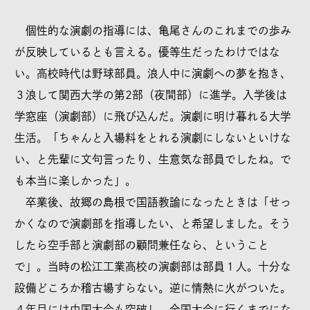
個性的な演劇の指導には、亀尾さんのこれまでの歩み
が反映しているとも言える。優等生だったわけではな
い。高校時代は野球部員。浪人中に演劇への夢を抱き、
３浪して関西大学の第2部（夜間部）に進学。入学後は
学窓座（演劇部）に飛び込んだ。演劇に明け暮れる大学
生活。「ちゃんと入場料をとれる演劇にしないといけな
い、と先輩に文句言ったり、生意気な部員でしたね。で
も本当に楽しかった」。
卒業後、故郷の島根で国語教諭になったときは「せっ
かくなので演劇部を指導したい、と希望しました。そう
したら空手部と演劇部の顧問兼任なら、ということ
で」。当時の松江工業高校の演劇部は部員１人。十分な
設備どころか稽古場すらない。逆に情熱に火がついた。
４年目には中国大会も突破し、全国大会に行くまでにな