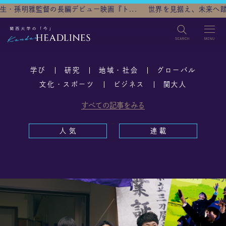
デビュー映画『ト...
世界を見据え、未来へ踏み出す～大阪から社..
検索
学び
研究
地域・社会
グローバル
TOP
文化・スポーツ
ビジネス
関大人
すべての記事をみる
カテゴリ
学び
研究
地域・社会
グローバル
人 気
連 載
文化・スポーツ
ビジネス
関大人
人気
連載