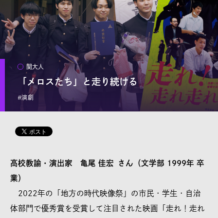
リクエスト
本サイトで記事として取り上げてほしい題材を、編集部へ
リクエストすることができます。
関大人
日常の素朴な疑問から、「専門家の意見を聞きたい」「関
「メロスたち」と走り続ける
大の○○な情報をもっと知りたい」といった要望を、どなた
#演劇
でもご自由にご投稿ください。
※全てのリクエストにお応えすることはできません
高校教諭・演出家 亀尾 佳宏 さん（文学部 1999年 卒
業）
2022年の「地方の時代映像祭」の市民・学生・自治
©KANSAI UNIVERSITY All Rights Reserved.
体部門で優秀賞を受賞して注目された映画「走れ！走れ