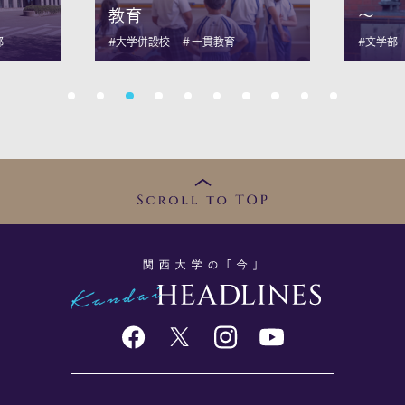
～
目され.
#文学部
#留学生
#キャリ
1
2
3
4
5
6
7
8
9
10