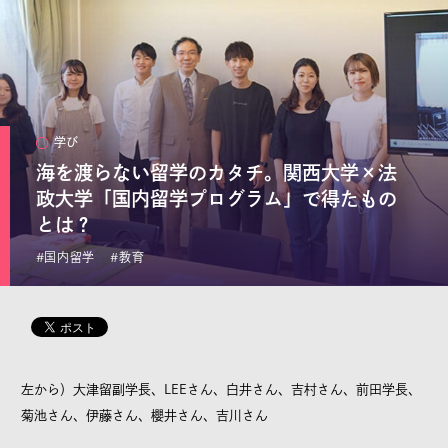
リクエスト
本サイトで記事として取り上げてほしい題材を、編集部へ
リクエストすることができます。
学び
日常の素朴な疑問から、「専門家の意見を聞きたい」「関
海を渡らない留学のカタチ。関西大学×法
大の○○な情報をもっと知りたい」といった要望を、どなた
政大学「国内留学プログラム」で得たもの
でもご自由にご投稿ください。
とは？
※全てのリクエストにお応えすることはできません
#国内留学
#教育
左から）大津留副学長、LEEさん、白井さん、吉村さん、前田学長、
©KANSAI UNIVERSITY All Rights Reserved.
菊池さん、伊藤さん、櫻井さん、吉川さん