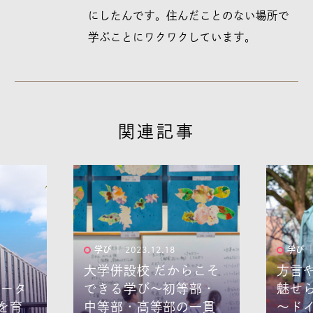
にしたんです。住んだことのない場所で
学ぶことにワクワクしています。
関連記事
学び
│ 2023.06.26
学び
│
らこそ
方言や旧字の不思議に
入学
部・
魅せられて
する
一貫
～ドイツからの留学生
教育 