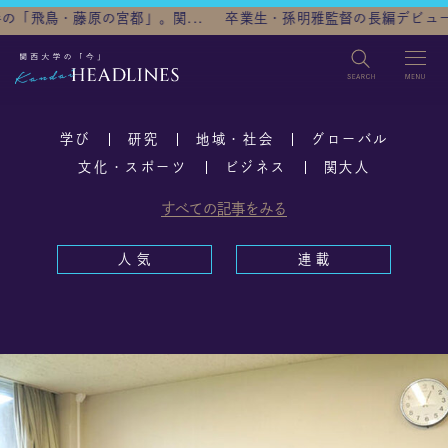
関...
卒業生・孫明雅監督の長編デビュー映画『ト...
世界を見
検索
学び
研究
地域・社会
グローバル
TOP
文化・スポーツ
ビジネス
関大人
すべての記事をみる
カテゴリ
学び
研究
地域・社会
グローバル
人 気
連 載
文化・スポーツ
ビジネス
関大人
人気
連載