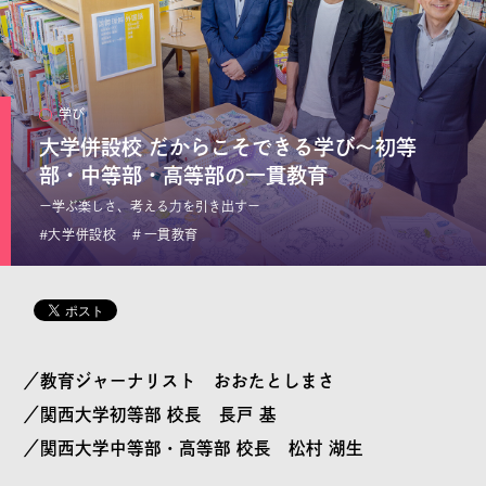
リクエスト
本サイトで記事として取り上げてほしい題材を、編集部へ
学び
リクエストすることができます。
大学併設校 だからこそできる学び～初等
日常の素朴な疑問から、「専門家の意見を聞きたい」「関
部・中等部・高等部の一貫教育
大の○○な情報をもっと知りたい」といった要望を、どなた
ー学ぶ楽しさ、考える力を引き出すー
でもご自由にご投稿ください。
#大学併設校 ＃一貫教育
※全てのリクエストにお応えすることはできません
／教育ジャーナリスト おおたとしまさ
／関西大学初等部 校長 長戸 基
©KANSAI UNIVERSITY All Rights Reserved.
／関西大学中等部・高等部 校長 松村 湖生