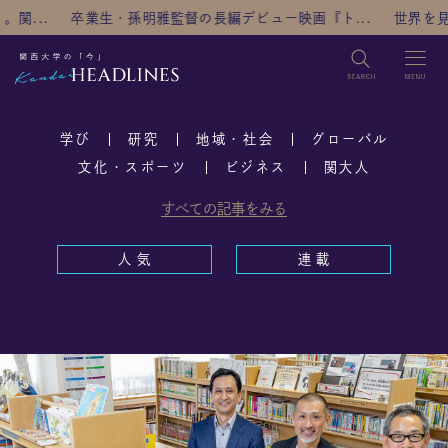
監督の長編デビュー映画『ト...
世界を見据え、未来へ踏み出す～大
検索
学び
研究
地域・社会
グローバル
TOP
文化・スポーツ
ビジネス
関大人
すべての記事をみる
カテゴリ
学び
研究
地域・社会
グローバル
人 気
連 載
文化・スポーツ
ビジネス
関大人
人気
連載