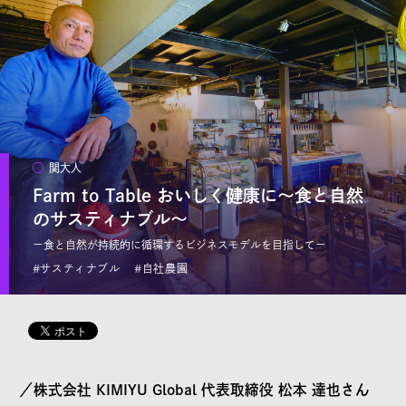
リクエスト
本サイトで記事として取り上げてほしい題材を、編集部へ
リクエストすることができます。
日常の素朴な疑問から、「専門家の意見を聞きたい」「関
大の○○な情報をもっと知りたい」といった要望を、どなた
関大人
でもご自由にご投稿ください。
Farm to Table おいしく健康に～食と自然
のサスティナブル～
※全てのリクエストにお応えすることはできません
ー食と自然が持続的に循環するビジネスモデルを目指してー
#サスティナブル
#自社農園
©KANSAI UNIVERSITY All Rights Reserved.
／株式会社 KIMIYU Global 代表取締役 松本 達也さん