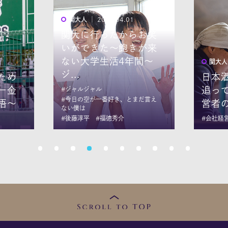
お笑
が来
間～
関大人
│ 2025.02.27
関大人
日本酒造りの 可能性を
追って～若い杜氏と経
「メ
だ言え
営者の挑戦～
続け
#会社経営
#伝統
#演劇
1
2
3
4
5
6
7
8
9
10