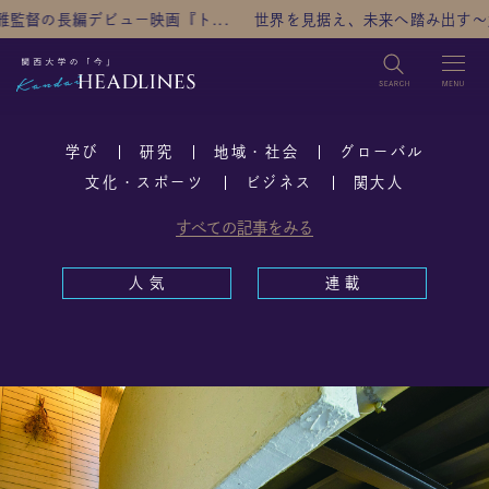
映画『ト...
世界を見据え、未来へ踏み出す～大阪から社...
検索
学び
研究
地域・社会
グローバル
TOP
文化・スポーツ
ビジネス
関大人
すべての記事をみる
カテゴリ
学び
研究
地域・社会
グローバル
人 気
連 載
文化・スポーツ
ビジネス
関大人
人気
連載